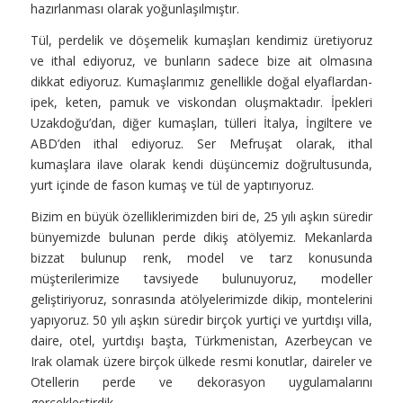
hazırlanması olarak yoğunlaşılmıştır.
Tül, perdelik ve döşemelik kumaşları kendimiz üretiyoruz
ve ithal ediyoruz, ve bunların sadece bize ait olmasına
dikkat ediyoruz. Kumaşlarımız genellikle doğal elyaflardan-
ipek, keten, pamuk ve viskondan oluşmaktadır. İpekleri
Uzakdoğu’dan, diğer kumaşları, tülleri İtalya, İngiltere ve
ABD’den ithal ediyoruz. Ser Mefruşat olarak, ithal
kumaşlara ilave olarak kendi düşüncemiz doğrultusunda,
yurt içinde de fason kumaş ve tül de yaptırıyoruz.
Bizim en büyük özelliklerimizden biri de, 25 yılı aşkın süredir
bünyemizde bulunan perde dikiş atölyemiz. Mekanlarda
bizzat bulunup renk, model ve tarz konusunda
müşterilerimize tavsiyede bulunuyoruz, modeller
geliştiriyoruz, sonrasında atölyelerimizde dikip, montelerini
yapıyoruz. 50 yılı aşkın süredir birçok yurtiçi ve yurtdışı villa,
daire, otel, yurtdışı başta, Türkmenistan, Azerbeycan ve
Irak olamak üzere birçok ülkede resmi konutlar, daireler ve
Otellerin perde ve dekorasyon uygulamalarını
gerçekleştirdik.