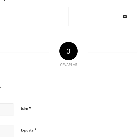
0
CEVAPLAR
?
*
İsim
*
E-posta