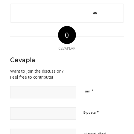
0
CEVAPLAR
Cevapla
Want to join the discussion?
Feel free to contribute!
*
İsim
*
E-posta
İnternet sitesi