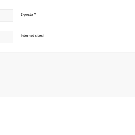
*
E-posta
İnternet sitesi