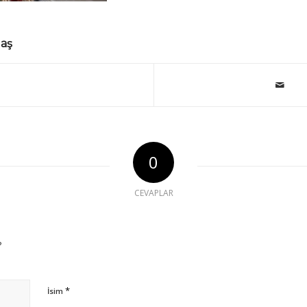
laş
0
CEVAPLAR
?
*
İsim