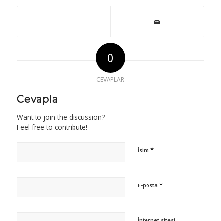
0
CEVAPLAR
Cevapla
Want to join the discussion?
Feel free to contribute!
*
İsim
*
E-posta
İnternet sitesi