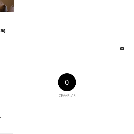
laş
0
CEVAPLAR
?