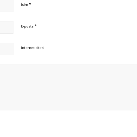
*
İsim
*
E-posta
İnternet sitesi