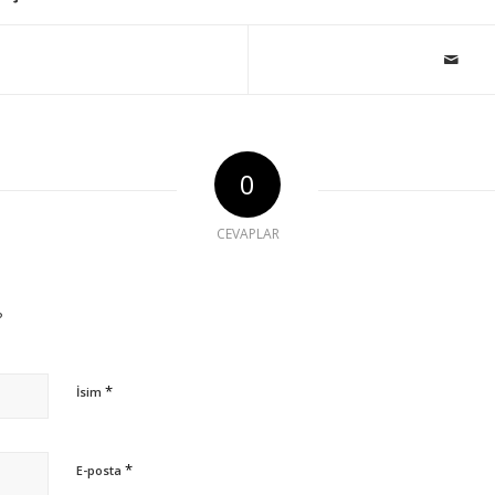
0
CEVAPLAR
?
*
İsim
*
E-posta